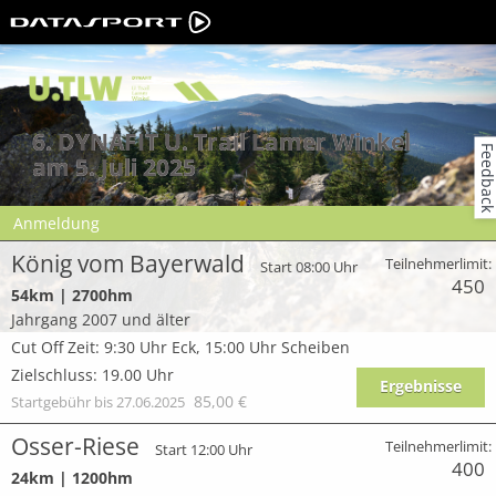
6. DYNAFIT U. Trail Lamer Winkel
Feedbac
am 5. Juli 2025
Anmeldung
König vom Bayerwald
Teilnehmerlimit:
Start 08:00 Uhr
450
54km | 2700hm
Jahrgang 2007 und älter
Cut Off Zeit: 9:30 Uhr Eck, 15:00 Uhr Scheiben
Zielschluss: 19.00 Uhr
Ergebnisse
85,00 €
Startgebühr bis 27.06.2025
Osser-Riese
Teilnehmerlimit:
Start 12:00 Uhr
400
24km | 1200hm